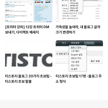
[트위터 강좌] 12강 트위터 DM
가독성을 높여라, 내 블로그 글자
보내기, 다이렉트 메세지
크기 변경하기
티스토리 블로그 20가지 초보팁 -
티스토리 초보팁 17편 -블로그 주
티스토리 초보 탈출
소 형식
의안내