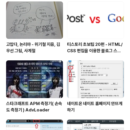
로 다시 나타납니다. 일말의 동정심마저도 사라지게하는
모습이네요. 벌레는 잡아야죠. 상대가 때리려고하면 피하
고 내가 때리다보면.. 쉽게 잡을 수 있습니다.
고맙다, 논리야 - 위기철 지음, 김
티스토리 초보팁 20편 - HTML/
우선 그림, 사계절
CSS 편집을 이용한 블로그 스킨
수정
스타크래프트 APM 측정기( 손속
네이트온 네이트 홈페이지 안뜨게
도 측정기 ) AdvLoader
하기